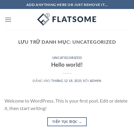
Bỏ
ADD ANYTHING HERE OR JUST REMOVE IT...
qua
nội
dung
LƯU TRỮ DANH MỤC:
UNCATEGORIZED
UNCATEGORIZED
Hello world!
ĐĂNG VÀO
THÁNG 12 18, 2025
BỞI
ADMIN
Welcome to WordPress. This is your first post. Edit or delete
it, then start writing!
TIẾP TỤC ĐỌC
→